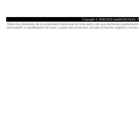
Copyright © 2008-2015 todoMUSICALES. To
Todos los derechos de la propiedad intelectual de esta web y de sus elementos pertenecen 
transmisión o modificación de todo o parte del contenido sin citar la fuente original o cont