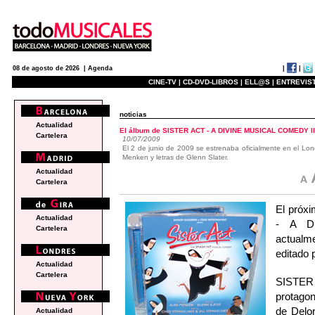
|
|
08 de agosto de 2026 |
Agenda
CINE-TV |
CD-DVD-LIBROS |
ELL@S |
ENTREVIST
noticias
Actualidad
El álbum de SISTER ACT - A DIVINE MUSICAL COMEDY lleg
Cartelera
10/07/2009
El 2 de junio de 2009 se estrenaba oficialmente en el L
Menken y letras de Glenn Slater.
Actualidad
Cartelera
El próxi
Actualidad
- A D
Cartelera
actualm
editado 
Actualidad
Cartelera
SISTER 
protagon
de Delor
Actualidad