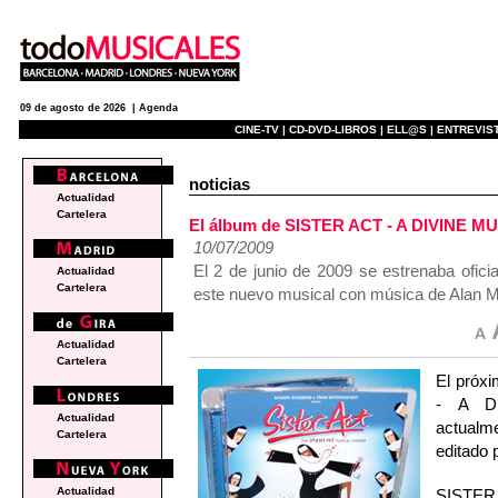
09 de agosto de 2026 |
Agenda
CINE-TV |
CD-DVD-LIBROS |
ELL@S |
ENTREVIST
noticias
Actualidad
Cartelera
El álbum de SISTER ACT - A DIVINE MUS
10/07/2009
El 2 de junio de 2009 se estrenaba ofic
Actualidad
Cartelera
este nuevo musical con música de Alan Me
Actualidad
Cartelera
El próxi
- A D
Actualidad
actualm
Cartelera
editado 
Actualidad
SISTER 