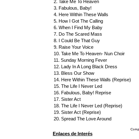
2. Take Me To Heaven
3. Fabulous, Baby!
4. Here Within These Walls
5. How I Got The Calling
6. When I Find My Baby
7. Do The Scared Mass
8. I Could Be That Guy
9. Raise Your Voice
10. Take Me To Heaven- Nun Choir
11. Sunday Morning Fever
12. Lady In A Long Black Dress
13. Bless Our Show
14. Here Within These Walls (Reprise)
15. The Life I Never Led
16. Fabulous, Baby! Reprise
17. Sister Act
18. The Life I Never Led (Reprise)
19. Sister Act (Reprise)
20. Spread The Love Around
Enlaces de Interés