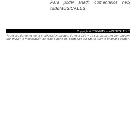
Para poder añadir comentarios neces
todoMUSICALES
.
Copyright © 2008-2015 todoMUSICALES. To
Todos los derechos de la propiedad intelectual de esta web y de sus elementos pertenecen 
transmisión o modificación de todo o parte del contenido sin citar la fuente original o cont