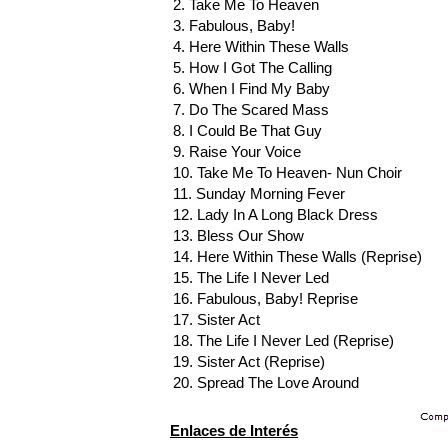
2. Take Me To Heaven
3. Fabulous, Baby!
4. Here Within These Walls
5. How I Got The Calling
6. When I Find My Baby
7. Do The Scared Mass
8. I Could Be That Guy
9. Raise Your Voice
10. Take Me To Heaven- Nun Choir
11. Sunday Morning Fever
12. Lady In A Long Black Dress
13. Bless Our Show
14. Here Within These Walls (Reprise)
15. The Life I Never Led
16. Fabulous, Baby! Reprise
17. Sister Act
18. The Life I Never Led (Reprise)
19. Sister Act (Reprise)
20. Spread The Love Around
Enlaces de Interés