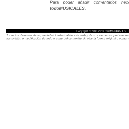
Para poder añadir comentarios neces
todoMUSICALES
.
Copyright © 2008-2015 todoMUSICALES. To
Todos los derechos de la propiedad intelectual de esta web y de sus elementos pertenecen 
transmisión o modificación de todo o parte del contenido sin citar la fuente original o cont