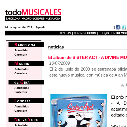
|
|
06 de agosto de 2026 |
Agenda
CINE-TV |
CD-DVD-LIBROS |
ELL@S |
ENTREVIST
noticias
Actualidad
Cartelera
El álbum de SISTER ACT - A DIVINE MUS
10/07/2009
El 2 de junio de 2009 se estrenaba ofic
Actualidad
Cartelera
este nuevo musical con música de Alan Me
Actualidad
Cartelera
El próxi
- A D
Actualidad
actualm
Cartelera
editado 
Actualidad
SISTER 