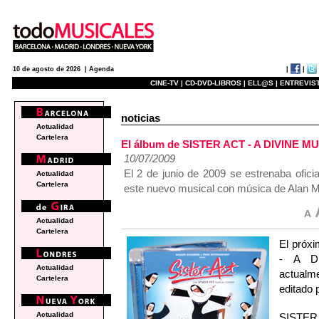
|
|
10 de agosto de 2026 |
Agenda
CINE-TV |
CD-DVD-LIBROS |
ELL@S |
ENTREVIST
noticias
Actualidad
Cartelera
El álbum de SISTER ACT - A DIVINE MUS
10/07/2009
El 2 de junio de 2009 se estrenaba ofic
Actualidad
Cartelera
este nuevo musical con música de Alan Me
Actualidad
Cartelera
El próxi
- A D
Actualidad
actualm
Cartelera
editado 
Actualidad
SISTER 