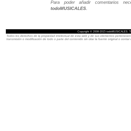
Para poder añadir comentarios neces
todoMUSICALES
.
Copyright © 2008-2015 todoMUSICALES. To
Todos los derechos de la propiedad intelectual de esta web y de sus elementos pertenecen 
transmisión o modificación de todo o parte del contenido sin citar la fuente original o cont