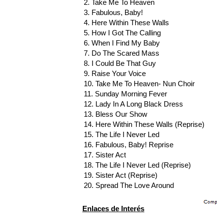
2. Take Me To Heaven
3. Fabulous, Baby!
4. Here Within These Walls
5. How I Got The Calling
6. When I Find My Baby
7. Do The Scared Mass
8. I Could Be That Guy
9. Raise Your Voice
10. Take Me To Heaven- Nun Choir
11. Sunday Morning Fever
12. Lady In A Long Black Dress
13. Bless Our Show
14. Here Within These Walls (Reprise)
15. The Life I Never Led
16. Fabulous, Baby! Reprise
17. Sister Act
18. The Life I Never Led (Reprise)
19. Sister Act (Reprise)
20. Spread The Love Around
Enlaces de Interés