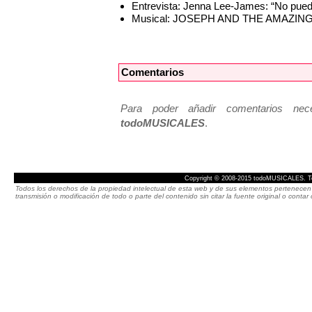
Entrevista: Jenna Lee-James: “No pue
Musical: JOSEPH AND THE AMAZ
Comentarios
Para poder añadir comentarios neces
todoMUSICALES
.
Copyright © 2008-2015 todoMUSICALES. To
Todos los derechos de la propiedad intelectual de esta web y de sus elementos pertenecen 
transmisión o modificación de todo o parte del contenido sin citar la fuente original o cont