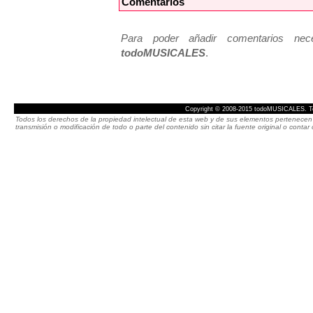
Comentarios
Para poder añadir comentarios neces
todoMUSICALES
.
Copyright © 2008-2015 todoMUSICALES. To
Todos los derechos de la propiedad intelectual de esta web y de sus elementos pertenecen 
transmisión o modificación de todo o parte del contenido sin citar la fuente original o cont