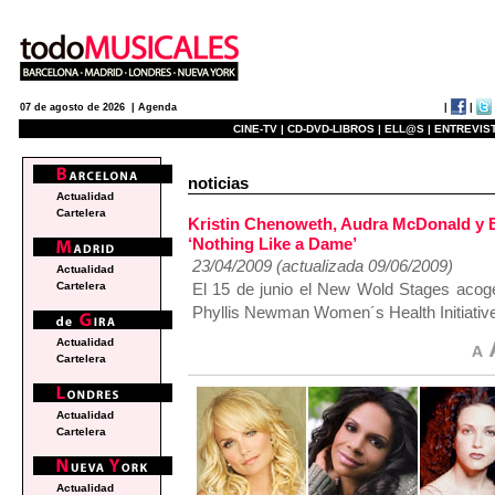
|
|
07 de agosto de 2026 |
Agenda
CINE-TV |
CD-DVD-LIBROS |
ELL@S |
ENTREVIST
noticias
Actualidad
Cartelera
Kristin Chenoweth, Audra McDonald y B
‘Nothing Like a Dame’
23/04/2009 (actualizada 09/06/2009)
Actualidad
El 15 de junio el New Wold Stages acoge
Cartelera
Phyllis Newman Women´s Health Initiativ
Actualidad
Cartelera
Actualidad
Cartelera
Actualidad