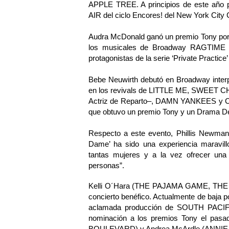
APPLE TREE. A principios de este año 
AIR del ciclo Encores! del New York City 
Audra McDonald ganó un premio Tony por
los musicales de Broadway RAGTIME 
protagonistas de la serie ‘Private Practice’
Bebe Neuwirth debutó en Broadway inter
en los revivals de LITTLE ME, SWEET CH
Actriz de Reparto–, DAMN YANKEES y CHI
que obtuvo un premio Tony y un Drama Desk
Respecto a este evento, Phillis Newman 
Dame’ ha sido una experiencia maravil
tantas mujeres y a la vez ofrecer una
personas”.
Kelli O´Hara (THE PAJAMA GAME, THE LI
concierto benéfico. Actualmente de baja po
aclamada producción de SOUTH PACIFIC 
nominación a los premios Tony el pas
BOULEVARD) y Andrea McArdle (ANNI