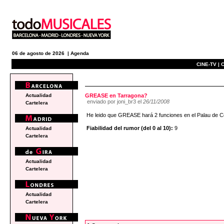
06 de agosto de 2026 |
Agenda
CINE-TV |
C
e
Actualidad
GREASE en Tarragona?
enviado por joni_br3 el
26/11/2008
Cartelera
He leido que GREASE hará 2 funciones en el Palau de C
Fiabilidad del rumor (del 0 al 10):
9
Actualidad
Cartelera
Actualidad
Cartelera
Actualidad
Cartelera