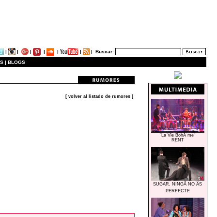
|
|
|
|
|
|
|
Buscar:
S |
BLOGS
[ volver al listado de rumores ]
"La Vie BohÃ¨me"
RENT
SUGAR, NINGÃ NO ÃS
PERFECTE