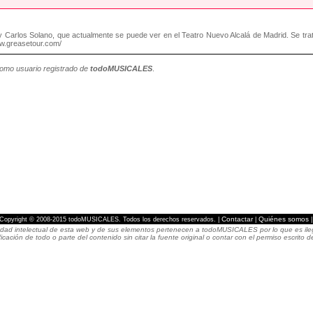
 Carlos Solano, que actualmente se puede ver en el Teatro Nuevo Alcalá de Madrid. Se 
ww.greasetour.com/
como usuario registrado de
todoMUSICALES
.
Contactar
Quiénes somos
Copyright © 2008-2015 todoMUSICALES. Todos los derechos reservados. |
|
dad intelectual de esta web y de sus elementos pertenecen a todoMUSICALES por lo que es ilegal
icación de todo o parte del contenido sin citar la fuente original o contar con el permiso escri