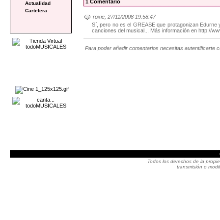
1 Comentario
Actualidad
Cartelera
roxie, 27/11/2008 19:58:47
Sí, pero no es el GREASE que protagonizan Edurne y
canciones del musical... Más información en http://w
Para poder añadir comentarios necesitas autentificarte 
Todos los derechos de la propie
transmisión o modif