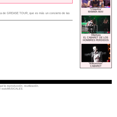
"Chiquitita"
MAMMA MIA!
trata de GREASE TOUR, que es más un concierto de las
Obertura
EL CABARET DE LOS
HOMBRES PERDIDOS
"Wilkommen"
CABARET
|
 la reproducción, reutilización,
to de todoMUSICALES.