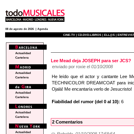
08 de agosto de 2026 |
Agenda
CINE-TV |
CD-DVD-LIBROS |
ELL@S |
ENTREVIST
e
Actualidad
Cartelera
Lee Mead deja JOSEPH para ser JCS?
enviado por roxie el
01/10/2008
Actualidad
He leído que el actor y cantante Le
Cartelera
TECHNICOLOR DREAMCOAT para iniciar
Ojalá! Me encantaría verlo de Jesucristo!
Actualidad
Cartelera
Fiabilidad del rumor (del 0 al 10):
6
Actualidad
Cartelera
2 Comentarios
Actualidad
Rebelde, 01/10/2008 17:58:54