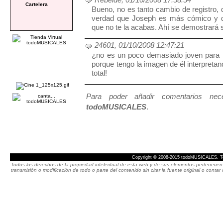
Cartelera
Bueno, no es tanto cambio de registro, de
verdad que Joseph es más cómico y dis
que no te la acabas. Ahí se demostrará 
24601, 01/10/2008 12:47:21
¿no es un poco demasiado joven para h
porque tengo la imagen de él interpretan
total!
Para poder añadir comentarios neces
todoMUSICALES
.
Copyright © 2008-2015 todoMUSICALES. To
Todos los derechos de la propiedad intelectual de esta web y de sus elementos pertenecen 
transmisión o modificación de todo o parte del contenido sin citar la fuente original o cont