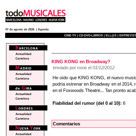
07 de agosto de 2026 |
Agenda
CINE-TV |
CD-DVD-LIBROS |
ELL@S |
ENTREVIST
e
Actualidad
Cartelera
KING KONG en Broadway?
enviado por roxie el
01/12/2012
Actualidad
He oído que KING KONG, el nuevo musical
Cartelera
podría estrenar en Broadway en el 20
en el Foxwoods Theatre... Tan pronto 
Actualidad
Cartelera
Fiabilidad del rumor (del 0 al 10):
6
Actualidad
Cartelera
Comentarios
Actualidad