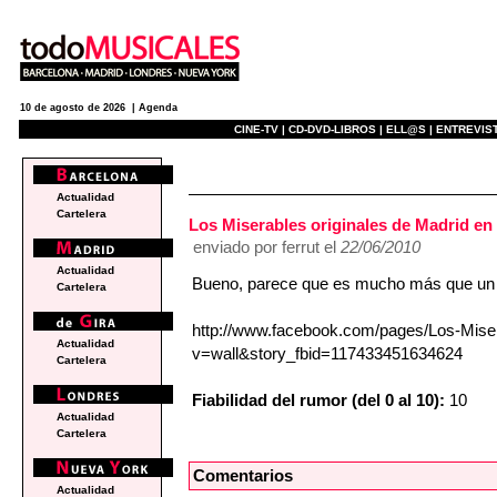
10 de agosto de 2026 |
Agenda
CINE-TV |
CD-DVD-LIBROS |
ELL@S |
ENTREVIST
e
Actualidad
Cartelera
Los Miserables originales de Madrid en
enviado por ferrut el
22/06/2010
Actualidad
Bueno, parece que es mucho más que un 
Cartelera
http://www.facebook.com/pages/Los-Miser
Actualidad
v=wall&story_fbid=117433451634624
Cartelera
Fiabilidad del rumor (del 0 al 10):
10
Actualidad
Cartelera
Comentarios
Actualidad