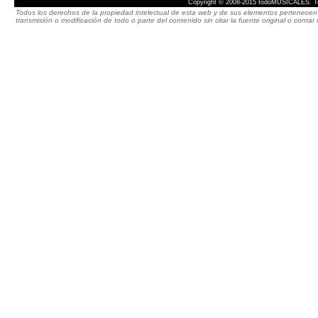
Copyright © 2008-2015 todoMUSICALES. To
Todos los derechos de la propiedad intelectual de esta web y de sus elementos pertenecen 
transmisión o modificación de todo o parte del contenido sin citar la fuente original o cont