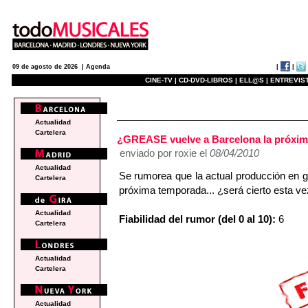
|
|
09 de agosto de 2026 |
Agenda
CINE-TV |
CD-DVD-LIBROS |
ELL@S |
ENTREVIST
e
Actualidad
Cartelera
¿GREASE vuelve a Barcelona la próxi
enviado por roxie el
08/04/2010
Actualidad
Se rumorea que la actual producción en g
Cartelera
próxima temporada... ¿será cierto esta vez
Actualidad
Fiabilidad del rumor (del 0 al 10):
6
Cartelera
Actualidad
Cartelera
Actualidad