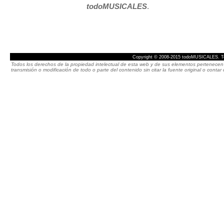
todoMUSICALES
.
Copyright © 2008-2015 todoMUSICALES. To
Todos los derechos de la propiedad intelectual de esta web y de sus elementos pertenecen 
transmisión o modificación de todo o parte del contenido sin citar la fuente original o cont