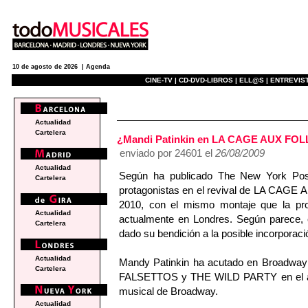
10 de agosto de 2026 |
Agenda
CINE-TV |
CD-DVD-LIBROS |
ELL@S |
ENTREVIST
e
Actualidad
Cartelera
¿Mandi Patinkin en LA CAGE AUX FOL
enviado por 24601 el
26/08/2009
Actualidad
Según ha publicado The New York Post
Cartelera
protagonistas en el revival de LA CAGE 
2010, con el mismo montaje que la pro
Actualidad
actualmente en Londres. Según parece, e
Cartelera
dado su bendición a la posible incorporació
Actualidad
Mandy Patinkin ha acutado en Broad
Cartelera
FALSETTOS y THE WILD PARTY en el año
musical de Broadway.
Actualidad