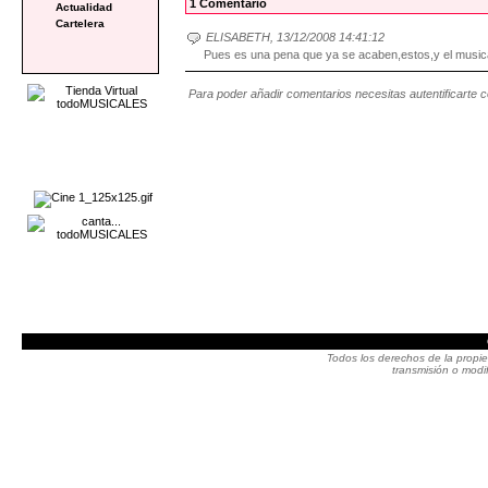
1 Comentario
Actualidad
Cartelera
ELISABETH, 13/12/2008 14:41:12
Pues es una pena que ya se acaben,estos,y el musi
Para poder añadir comentarios necesitas autentificarte 
Todos los derechos de la propie
transmisión o modif