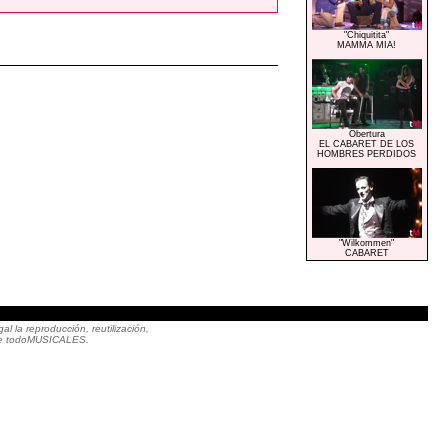
"Chiquitita"
MAMMA MIA!
Obertura
EL CABARET DE LOS
HOMBRES PERDIDOS
"Wilkommen"
CABARET
|
 la reproducción, reutilización,
to de todoMUSICALES.