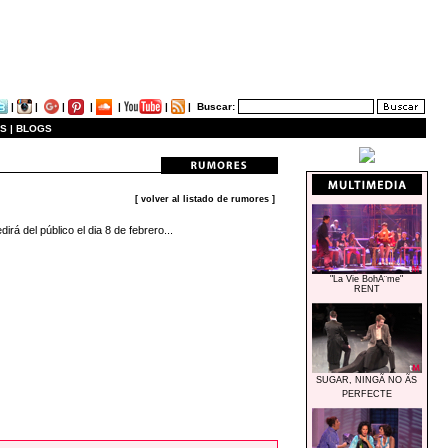
|
|
|
|
|
|
|
Buscar:
S |
BLOGS
[ volver al listado de rumores ]
rá del público el dia 8 de febrero...
"La Vie BohÃ¨me"
RENT
SUGAR, NINGÃ NO ÃS
PERFECTE