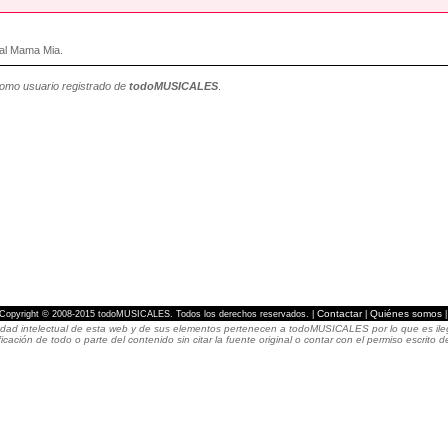
cal Mama Mia.
como usuario registrado de
todoMUSICALES
.
Contactar
Quiénes somos
Copyright © 2008-2015 todoMUSICALES. Todos los derechos reservados. |
|
dad intelectual de esta web y de sus elementos pertenecen a todoMUSICALES por lo que es ilegal
icación de todo o parte del contenido sin citar la fuente original o contar con el permiso escri