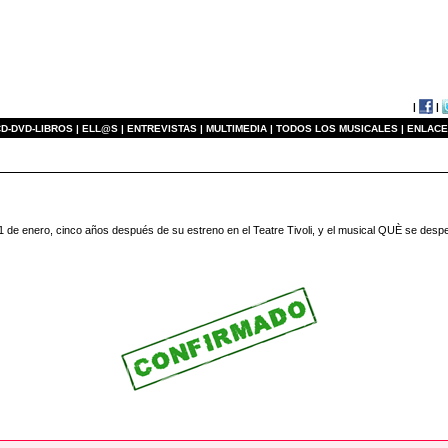
|
|
D-DVD-LIBROS |
ELL@S |
ENTREVISTAS |
MULTIMEDIA |
TODOS LOS MUSICALES |
ENLACE
 11 de enero, cinco años después de su estreno en el Teatre Tivoli, y el musical QUÈ se despedi