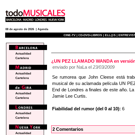
08 de agosto de 2026 |
Agenda
CINE-TV |
CD-DVD-LIBROS |
ELL@S |
ENTREVIST
e
Actualidad
Cartelera
¿UN PEZ LLAMADO WANDA en versión
enviado por NaLa el
23/03/2009
Actualidad
Se rumorea que John Cleese está trabaja
Cartelera
musical de su aclamada película UN PE
End de Londres a finales de este año. La
Actualidad
Jamie Lee Curtis.
Cartelera
Fiabilidad del rumor (del 0 al 10):
6
Actualidad
Cartelera
2 Comentarios
Actualidad