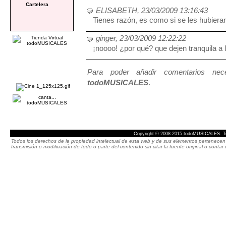
Cartelera
ELISABETH, 23/03/2009 13:16:43
Tienes razón, es como si se les hubiera
ginger, 23/03/2009 12:22:22
¡noooo! ¿por qué? que dejen tranquila a l
Para poder añadir comentarios neces
todoMUSICALES
.
Copyright © 2008-2015 todoMUSICALES. To
Todos los derechos de la propiedad intelectual de esta web y de sus elementos pertenecen 
transmisión o modificación de todo o parte del contenido sin citar la fuente original o cont