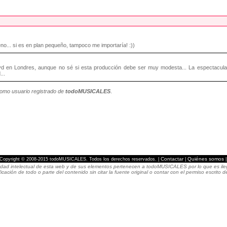
no... si es en plan pequeño, tampoco me importaría! :))
 Blvd en Londres, aunque no sé si esta producción debe ser muy modesta... La espectacula
..
como usuario registrado de
todoMUSICALES
.
Contactar
Quiénes somos
Copyright © 2008-2015 todoMUSICALES. Todos los derechos reservados. |
|
dad intelectual de esta web y de sus elementos pertenecen a todoMUSICALES por lo que es ilegal
icación de todo o parte del contenido sin citar la fuente original o contar con el permiso escri