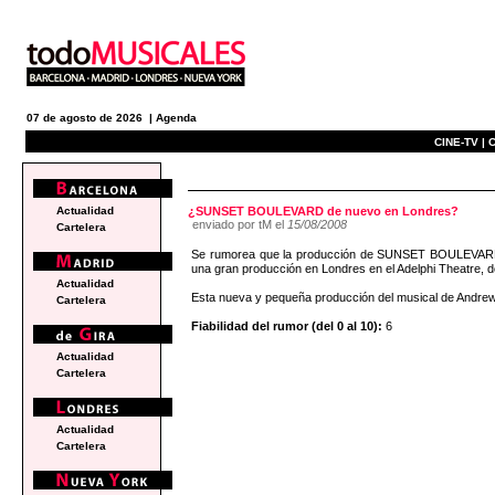
07 de agosto de 2026 |
Agenda
CINE-TV |
C
e
Actualidad
¿SUNSET BOULEVARD de nuevo en Londres?
enviado por tM el
15/08/2008
Cartelera
Se rumorea que la producción de SUNSET BOULEVARD del
una gran producción en Londres en el Adelphi Theatre, 
Actualidad
Esta nueva y pequeña producción del musical de Andre
Cartelera
Fiabilidad del rumor (del 0 al 10):
6
Actualidad
Cartelera
Actualidad
Cartelera