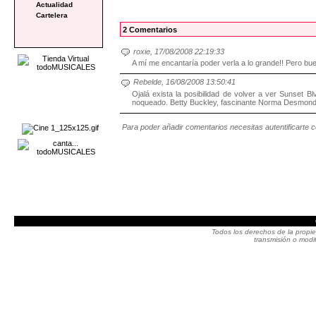
Actualidad
Cartelera
2 Comentarios
roxie, 17/08/2008 22:19:33
A mí me encantaría poder verla a lo grande!! Pero bue
Rebelde, 16/08/2008 13:50:41
Ojalá exista la posibilidad de volver a ver Sunset
noqueado. Betty Buckley, fascinante Norma Desmond.
Para poder añadir comentarios necesitas autentificarte 
Todos los derechos de la propie
transmisión o modif