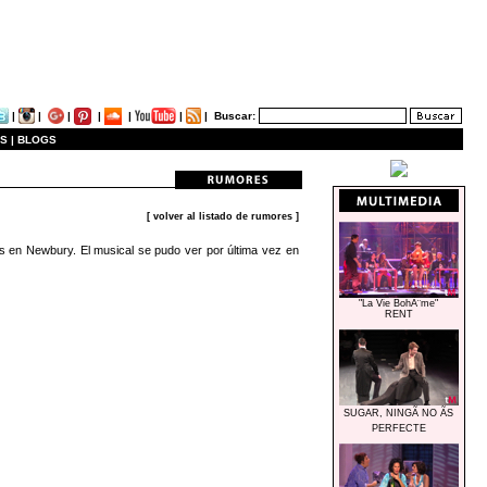
|
|
|
|
|
|
|
Buscar:
S |
BLOGS
[ volver al listado de rumores ]
 en Newbury. El musical se pudo ver por última vez en
"La Vie BohÃ¨me"
RENT
SUGAR, NINGÃ NO ÃS
PERFECTE