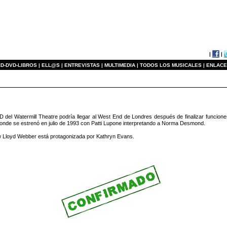
|
|
D-DVD-LIBROS |
ELL@S |
ENTREVISTAS |
MULTIMEDIA |
TODOS LOS MUSICALES |
ENLACE
 Watermill Theatre podría llegar al West End de Londres después de finalizar funciones
donde se estrenó en julio de 1993 con Patti Lupone interpretando a Norma Desmond.
w Lloyd Webber está protagonizada por Kathryn Evans.