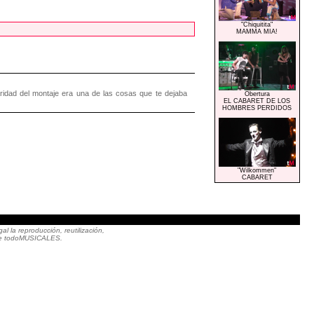
"Chiquitita"
MAMMA MIA!
ridad del montaje era una de las cosas que te dejaba
Obertura
EL CABARET DE LOS
HOMBRES PERDIDOS
"Wilkommen"
CABARET
|
 la reproducción, reutilización,
to de todoMUSICALES.