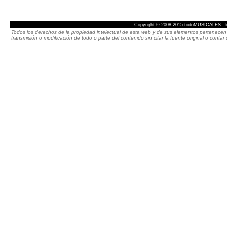
Copyright © 2008-2015 todoMUSICALES. To
Todos los derechos de la propiedad intelectual de esta web y de sus elementos pertenecen 
transmisión o modificación de todo o parte del contenido sin citar la fuente original o cont