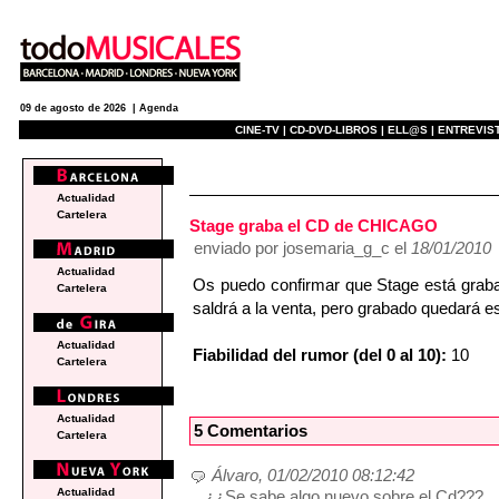
09 de agosto de 2026 |
Agenda
CINE-TV |
CD-DVD-LIBROS |
ELL@S |
ENTREVIST
e
Actualidad
Cartelera
Stage graba el CD de CHICAGO
enviado por josemaria_g_c el
18/01/2010
Actualidad
Os puedo confirmar que Stage está gr
Cartelera
saldrá a la venta, pero grabado quedará 
Actualidad
Fiabilidad del rumor (del 0 al 10):
10
Cartelera
Actualidad
5 Comentarios
Cartelera
Álvaro, 01/02/2010 08:12:42
Actualidad
¿¿Se sabe algo nuevo sobre el Cd???