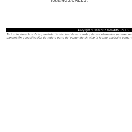
todoMUSICALES
.
Copyright © 2008-2015 todoMUSICALES. To
Todos los derechos de la propiedad intelectual de esta web y de sus elementos pertenecen 
transmisión o modificación de todo o parte del contenido sin citar la fuente original o cont