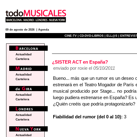
09 de agosto de 2026 |
Agenda
CINE-TV |
CD-DVD-LIBROS |
ELL@S |
ENTREVIST
e
Actualidad
Cartelera
¿SISTER ACT en España?
enviado por roxie el
05/10/2011
Actualidad
Bueno... más que un rumor es un deseo o
Cartelera
estrenará en el Teatro Mogador de París 
musical producido por Stage... no podr
Actualidad
luego pudiera estrenarse en España? Es u
Cartelera
¿Quién creéis que podría protagonizarlo?
Actualidad
Fiabilidad del rumor (del 0 al 10):
3
Cartelera
Actualidad