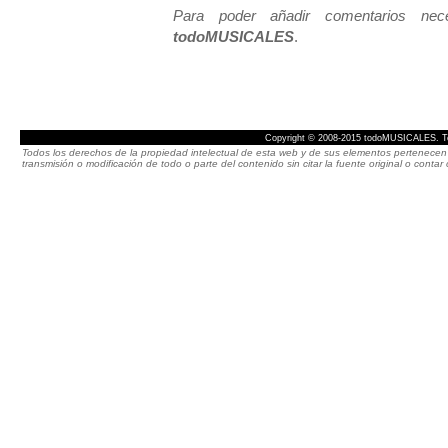
Para poder añadir comentarios neces
todoMUSICALES
.
Copyright © 2008-2015 todoMUSICALES. To
Todos los derechos de la propiedad intelectual de esta web y de sus elementos pertenecen 
transmisión o modificación de todo o parte del contenido sin citar la fuente original o cont