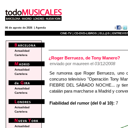
|
|
06 de agosto de 2026 |
Agenda
CINE-TV |
CD-DVD-LIBROS |
ELL@S |
ENTREVIST
e
Actualidad
Cartelera
¿Roger Berruezo, de Tony Manero?
enviado por maureen el
03/12/2008
Actualidad
Se rumorea que Roger Berruezo, uno de 
Cartelera
concurso televisivo "Operación Tony Man
FIEBRE DEL SÁBADO NOCHE... ¡y tiene 
Actualidad
catalán para marcharse a Madrid y conver
Cartelera
Fiabilidad del rumor (del 0 al 10):
7
Actualidad
Cartelera
Actualidad