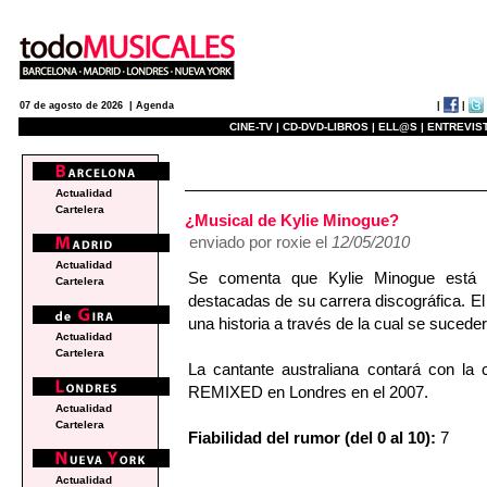
|
|
07 de agosto de 2026 |
Agenda
CINE-TV |
CD-DVD-LIBROS |
ELL@S |
ENTREVIST
e
Actualidad
Cartelera
¿Musical de Kylie Minogue?
enviado por roxie el
12/05/2010
Actualidad
Se comenta que Kylie Minogue está 
Cartelera
destacadas de su carrera discográfica. El
una historia a través de la cual se suce
Actualidad
Cartelera
La cantante australiana contará con la 
REMIXED en Londres en el 2007.
Actualidad
Cartelera
Fiabilidad del rumor (del 0 al 10):
7
Actualidad