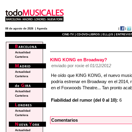
|
|
08 de agosto de 2026 |
Agenda
CINE-TV |
CD-DVD-LIBROS |
ELL@S |
ENTREVIST
e
Actualidad
Cartelera
KING KONG en Broadway?
enviado por roxie el
01/12/2012
Actualidad
He oído que KING KONG, el nuevo musical
Cartelera
podría estrenar en Broadway en el 20
en el Foxwoods Theatre... Tan pronto 
Actualidad
Cartelera
Fiabilidad del rumor (del 0 al 10):
6
Actualidad
Cartelera
Comentarios
Actualidad