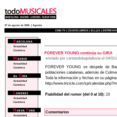
07 de agosto de 2026 |
Agenda
CINE-TV |
CD-DVD-LIBROS |
ELL@S |
ENTREVIST
e
Actualidad
Cartelera
FOREVER YOUNG continúa su GIRA
enviado por cantandobajolalluvia el
04/01/
Actualidad
FOREVER YOUNG se despide de Barcel
Cartelera
poblaciones catalanas, además de Colmen
Toda la información y fechas en su página
Actualidad
http://www.tricicle.com/sp/calendar.php
Cartelera
Fiabilidad del rumor (del 0 al 10):
10
Actualidad
Cartelera
Comentarios
Actualidad