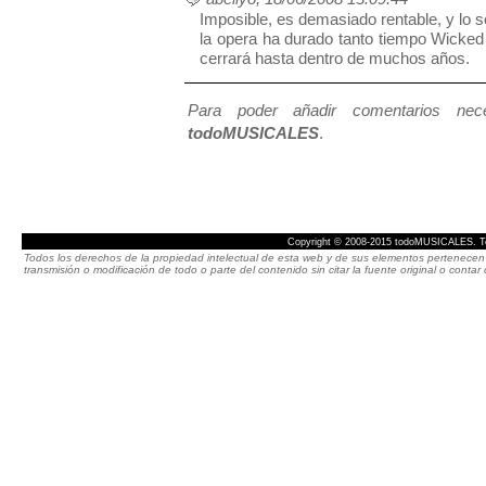
Imposible, es demasiado rentable, y lo 
la opera ha durado tanto tiempo Wicked
cerrará hasta dentro de muchos años.
Para poder añadir comentarios neces
todoMUSICALES
.
Copyright © 2008-2015 todoMUSICALES. To
Todos los derechos de la propiedad intelectual de esta web y de sus elementos pertenecen 
transmisión o modificación de todo o parte del contenido sin citar la fuente original o cont