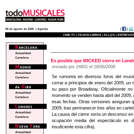
|
|
09 de agosto de 2026 |
Agenda
CINE-TV |
CD-DVD-LIBROS |
ELL@S |
ENTREVIST
e
Actualidad
Cartelera
Es posible que WICKED cierre en Londr
enviado por 24601 el
18/06/2008
Actualidad
Se rumorea en diversos foros del musi
Cartelera
cerrar a principios de enero del 2009, un
su paso por Broadway. Oficialmente no
Actualidad
momento se venden hasta abril del 2009, 
Cartelera
esas fechas. Otras versiones aseguran que
2009, tras permanecer tres años en carte
Actualidad
La causa del cierre sería un descenso en 
Cartelera
ocupación media del espectáculo es d
insuficiente esta cifra).
Actualidad