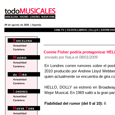
09 de agosto de 2026 |
Agenda
CINE-TV |
CD-DVD-LIBROS |
ELL@S |
ENTREVIST
e
Actualidad
Cartelera
Connie Fisher podría protagonizar HE
enviado por NaLa el
08/01/2009
Actualidad
En Londres corren rumores sobre el posi
Cartelera
2010 producido por Andrew Lloyd Webber.
quien actualmente se encuentra de gir
Actualidad
Cartelera
HELLO, DOLLY se estrenó en Broadway e
Mejor Musical. En 1969 saltó a la gran pa
Actualidad
Cartelera
Fiabilidad del rumor (del 0 al 10):
6
Actualidad