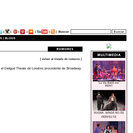
|
|
|
|
|
|
|
Buscar:
S |
BLOGS
[ volver al listado de rumores ]
n el Gielgud Theate de Londres procedente de Broadway.
"La Vie BohÃ¨me"
RENT
SUGAR, NINGÃ NO ÃS
PERFECTE