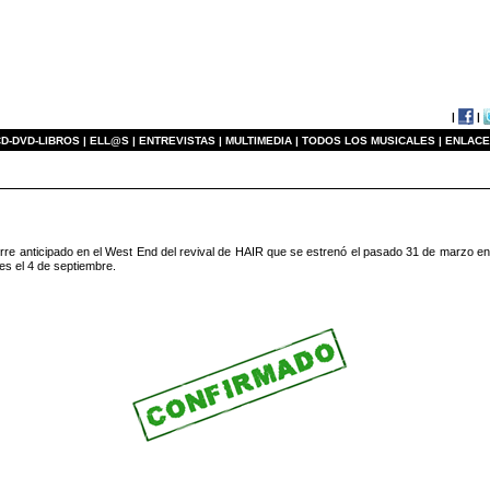
|
|
D-DVD-LIBROS |
ELL@S |
ENTREVISTAS |
MULTIMEDIA |
TODOS LOS MUSICALES |
ENLACE
erre anticipado en el West End del revival de HAIR que se estrenó el pasado 31 de marzo e
res el 4 de septiembre.