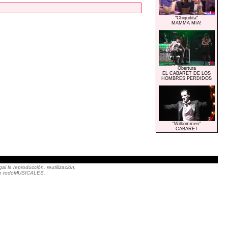
"Chiquitita"
MAMMA MIA!
Obertura
EL CABARET DE LOS
HOMBRES PERDIDOS
"Wilkommen"
CABARET
|
 la reproducción, reutilización,
to de todoMUSICALES.