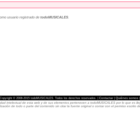
como usuario registrado de
todoMUSICALES
.
Contactar
Quiénes somos
Copyright © 2008-2015 todoMUSICALES. Todos los derechos reservados. |
|
dad intelectual de esta web y de sus elementos pertenecen a todoMUSICALES por lo que es ilegal
icación de todo o parte del contenido sin citar la fuente original o contar con el permiso escri