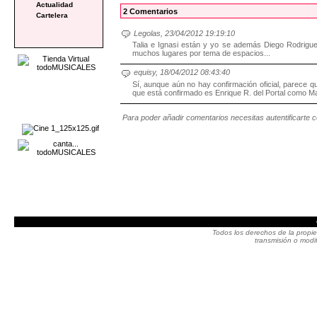
Actualidad
2 Comentarios
Cartelera
Legolas, 23/04/2012 19:19:10
Talia e Ignasi están y yo se además Diego Rodrigue
muchos lugares por tema de espacios...
equisy, 18/04/2012 08:43:40
Sí, aunque aún no hay confirmación oficial, parece qu
que está confirmado es Enrique R. del Portal como M
Para poder añadir comentarios necesitas autentificarte 
Todos los derechos de la propie
transmisión o modif