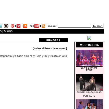
|
|
|
|
|
|
|
Buscar:
S |
BLOGS
[ volver al listado de rumores ]
rotagonista, ya habia sido muy Bella y muy Bestia en otro
"La Vie BohÃ¨me"
RENT
SUGAR, NINGÃ NO ÃS
PERFECTE