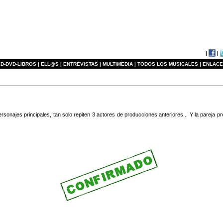
|
|
D-DVD-LIBROS |
ELL@S |
ENTREVISTAS |
MULTIMEDIA |
TODOS LOS MUSICALES |
ENLACE
sonajes principales, tan solo repiten 3 actores de producciones anteriores... Y la pareja p