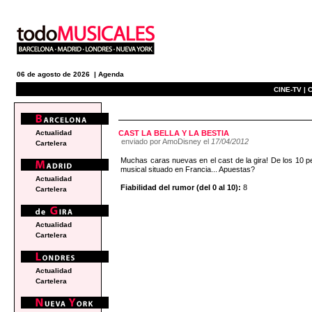
06 de agosto de 2026 |
Agenda
CINE-TV |
C
e
Actualidad
CAST LA BELLA Y LA BESTIA
enviado por AmoDisney el
17/04/2012
Cartelera
Muchas caras nuevas en el cast de la gira! De los 10 per
musical situado en Francia... Apuestas?
Actualidad
Fiabilidad del rumor (del 0 al 10):
8
Cartelera
Actualidad
Cartelera
Actualidad
Cartelera