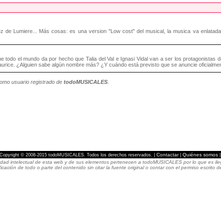
z de Lumiere... Más cosas: es una version "Low cost" del musical, la musica va enlatad
e todo el mundo da por hecho que Talia del Val e Ignasi Vidal van a ser los protagonistas de
aurice. ¿Alguien sabe algún nombre más? ¿Y cuándo está previsto que se anuncie oficialmen
como usuario registrado de
todoMUSICALES
.
Contactar
Quiénes somos
Copyright © 2008-2015 todoMUSICALES. Todos los derechos reservados. |
|
dad intelectual de esta web y de sus elementos pertenecen a todoMUSICALES por lo que es ilegal
icación de todo o parte del contenido sin citar la fuente original o contar con el permiso escri