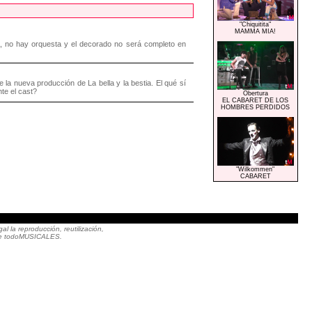
"Chiquitita"
MAMMA MIA!
a, no hay orquesta y el decorado no será completo en
 la nueva producción de La bella y la bestia. El qué sí
te el cast?
Obertura
EL CABARET DE LOS
HOMBRES PERDIDOS
"Wilkommen"
CABARET
|
 la reproducción, reutilización,
to de todoMUSICALES.