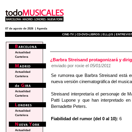
07 de agosto de 2026 |
Agenda
CINE-TV |
CD-DVD-LIBROS |
ELL@S |
ENTREVIST
e
Actualidad
Cartelera
¿Barbra Streisand protagonizará y dir
enviado por roxie el
05/01/2011
Actualidad
Se rumorea que Barbra Streisand está en 
Cartelera
nueva versión cinematográfica del music
Actualidad
Streisand interpretaría el personaje de
Cartelera
Patti Lupone y que han interpretado en
Bernadette Peters.
Actualidad
Cartelera
Fiabilidad del rumor (del 0 al 10):
6
Actualidad