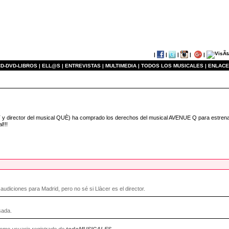
|
|
|
|
|
D-DVD-LIBROS |
ELL@S |
ENTREVISTAS |
MULTIMEDIA |
TODOS LOS MUSICALES |
ENLACE
T y director del musical QUÈ) ha comprado los derechos del musical AVENUE Q para estrena
l!!!
audiciones para Madrid, pero no sé si Llàcer es el director.
sada.
como usuario registrado de
todoMUSICALES
.