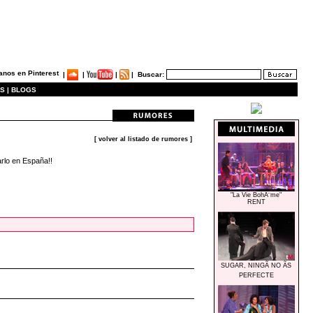
|
|
|
|
Buscar:
S |
BLOGS
[ volver al listado de rumores ]
rlo en España!!
"La Vie BohÃ¨me"
RENT
SUGAR, NINGÃ NO ÃS
PERFECTE