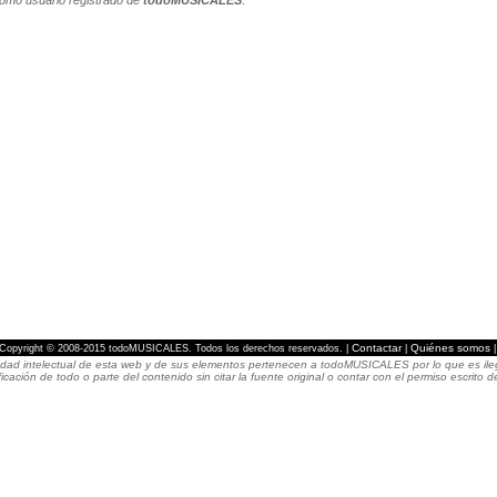
Contactar
Quiénes somos
Copyright © 2008-2015 todoMUSICALES. Todos los derechos reservados. |
|
dad intelectual de esta web y de sus elementos pertenecen a todoMUSICALES por lo que es ilegal
icación de todo o parte del contenido sin citar la fuente original o contar con el permiso escri