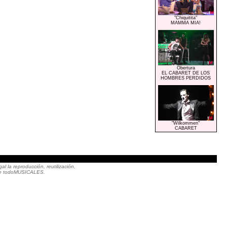
"Chiquitita"
MAMMA MIA!
Obertura
EL CABARET DE LOS
HOMBRES PERDIDOS
"Wilkommen"
CABARET
|
 la reproducción, reutilización,
to de todoMUSICALES.