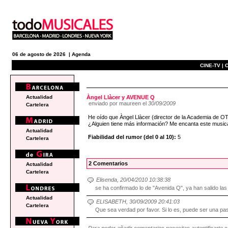
06 de agosto de 2026 |
Agenda
CINE-TV |
C
e
Actualidad
Àngel Llàcer y AVENUE Q
enviado por maureen el
30/09/2009
Cartelera
He oído que Àngel Llàcer (director de la Academia de O
¿Alguien tiene más información? Me encanta este musica
Actualidad
Fiabilidad del rumor (del 0 al 10):
5
Cartelera
2 Comentarios
Actualidad
Cartelera
Elisenda, 20/04/2010 10:38:38
se ha confirmado lo de "Avenida Q", ya han salido las 
Actualidad
ELISABETH, 30/09/2009 20:41:03
Cartelera
Que sea verdad por favor. Si lo es, puede ser una pa
Para poder añadir comentarios necesitas autentificarte 