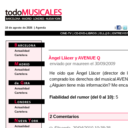
|
|
10 de agosto de 2026 |
Agenda
CINE-TV |
CD-DVD-LIBROS |
ELL@S |
ENTREVIST
e
Actualidad
Cartelera
Àngel Llàcer y AVENUE Q
enviado por maureen el
30/09/2009
Actualidad
He oído que Àngel Llàcer (director de
Cartelera
comprado los derechos del musical AVEN
¿Alguien tiene más información? Me encan
Actualidad
Cartelera
Fiabilidad del rumor (del 0 al 10):
5
Actualidad
Cartelera
2 Comentarios
Actualidad
Elisenda, 20/04/2010 10:38:38