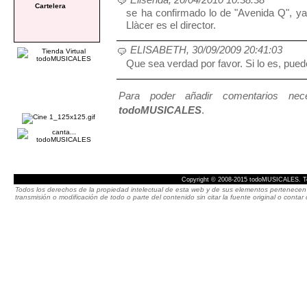
Cartelera
se ha confirmado lo de "Avenida Q", ya
Llàcer es el director.
ELISABETH, 30/09/2009 20:41:03
Que sea verdad por favor. Si lo es, pue
Para poder añadir comentarios neces
todoMUSICALES
.
Copyright © 2008-2015 todoMUSICALES. To
Todos los derechos de la propiedad intelectual de esta web y de sus elementos pertenecen 
transmisión o modificación de todo o parte del contenido sin citar la fuente original o cont