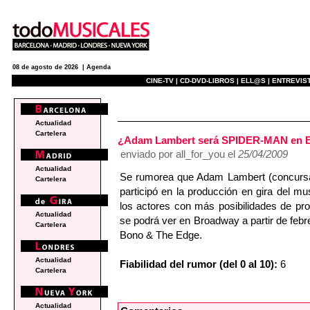
08 de agosto de 2026 |
Agenda
CINE-TV |
CD-DVD-LIBROS |
ELL@S |
ENTREVIST
e
Actualidad
Cartelera
¿Adam Lambert será SPIDER-MAN en 
enviado por all_for_you el
25/04/2009
Actualidad
Se rumorea que Adam Lambert (concursant
Cartelera
participó en la producción en gira del 
los actores con más posibilidades de
Actualidad
se podrá ver en Broadway a partir de febr
Cartelera
Bono & The Edge.
Actualidad
Fiabilidad del rumor (del 0 al 10):
6
Cartelera
Actualidad