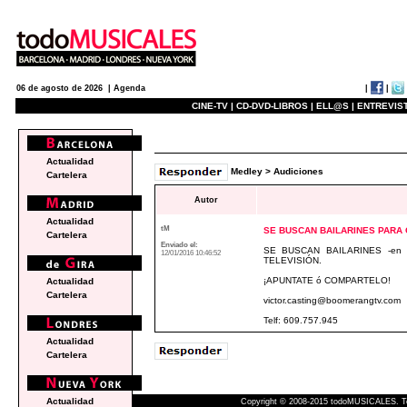
|
|
06 de agosto de 2026 |
Agenda
CINE-TV |
CD-DVD-LIBROS |
ELL@S |
ENTREVIST
medley
Actualidad
Medley
>
Audiciones
Cartelera
Autor
Actualidad
tM
SE BUSCAN BAILARINES PARA
Cartelera
Enviado el:
SE BUSCAN BAILARINES -en 
12/01/2016 10:46:52
TELEVISIÓN.
¡APUNTATE ó COMPARTELO!
Actualidad
Cartelera
victor.casting@boomerangtv.com
Telf: 609.757.945
Actualidad
Cartelera
Actualidad
Copyright © 2008-2015 todoMUSICALES. To