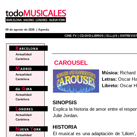
09 de agosto de 2026 |
Agenda
CINE-TV |
CD-DVD-LIBROS |
ELL@S |
ENTREVIST
e
Actualidad
Cartelera
CAROUSEL
Música:
Richard
Actualidad
Letras:
Oscar Ha
Cartelera
Libreto:
Oscar H
Actualidad
Cartelera
SINOPSIS
Explica la historia de amor entre el respo
Julie Jordan.
Actualidad
Cartelera
HISTORIA
El musical es una adaptación de ‘Liliom’
Actualidad