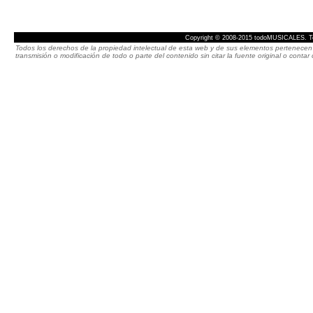
Copyright © 2008-2015 todoMUSICALES. To
Todos los derechos de la propiedad intelectual de esta web y de sus elementos pertenecen 
transmisión o modificación de todo o parte del contenido sin citar la fuente original o cont