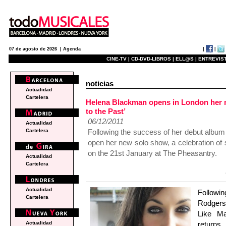
|
|
07 de agosto de 2026 |
Agenda
CINE-TV |
CD-DVD-LIBROS |
ELL@S |
ENTREVIST
noticias
Actualidad
Cartelera
Helena Blackman opens in London her 
to the Past’
06/12/2011
Actualidad
Following the success of her debut albu
Cartelera
open her new solo show, a celebration of
on the 21st January at The Pheasantry.
Actualidad
Cartelera
Actualidad
Followi
Cartelera
Rodgers
Like Ma
returns
Actualidad