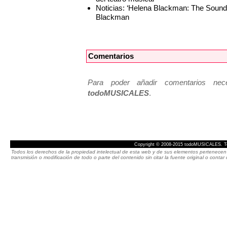
Noticias: ‘Helena Blackman: The Soun
Blackman
Comentarios
Para poder añadir comentarios neces
todoMUSICALES
.
Copyright © 2008-2015 todoMUSICALES. To
Todos los derechos de la propiedad intelectual de esta web y de sus elementos pertenecen 
transmisión o modificación de todo o parte del contenido sin citar la fuente original o cont