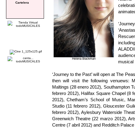
Cartelera
celebra
animate
‘Journe
‘Anasta
Rescuers
includ
ALADDI
audience
musical 
‘Journey to the Past’ will open at The Pe
then will visit the following venuews
Maltings (28 enero 2012), Southampton Tu
febrero 2012), Halifax Square Chapel (8 f
2012), Chetham’s School of Music, Ma
Studio (11 febrero 2012), Gloucester Gui
febrero 2012), Aylesbury Waterside Thea
Greenwich Theatre (22 marzo 2012), Arts
Centre (7 abril 2012) and Redditch Palace 