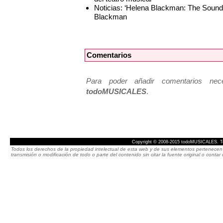
Noticias: ‘Helena Blackman: The Soun
Blackman
Comentarios
Para poder añadir comentarios neces
todoMUSICALES
.
Copyright © 2008-2015 todoMUSICALES. To
Todos los derechos de la propiedad intelectual de esta web y de sus elementos pertenecen 
transmisión o modificación de todo o parte del contenido sin citar la fuente original o cont