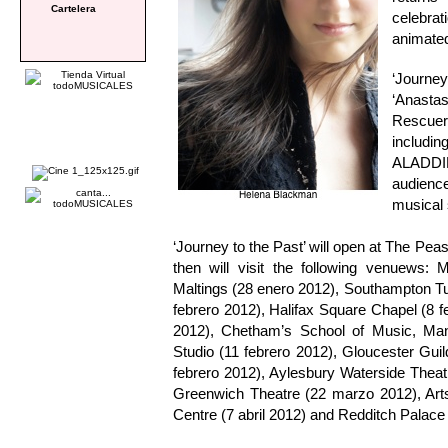
Cartelera
celebra
animate
‘Journe
‘Anasta
Rescuers
includ
ALADDI
audience
musical 
‘Journey to the Past’ will open at The Pe
then will visit the following venuews
Maltings (28 enero 2012), Southampton Tu
febrero 2012), Halifax Square Chapel (8 f
2012), Chetham’s School of Music, Ma
Studio (11 febrero 2012), Gloucester Gui
febrero 2012), Aylesbury Waterside Thea
Greenwich Theatre (22 marzo 2012), Arts
Centre (7 abril 2012) and Redditch Palace 