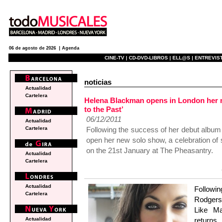
06 de agosto de 2026 |
Agenda
CINE-TV |
CD-DVD-LIBROS |
ELL@S |
ENTREVIST
noticias
Actualidad
Cartelera
Helena Blackman opens in London her 
to the Past’
06/12/2011
Actualidad
Following the success of her debut albu
Cartelera
open her new solo show, a celebration of
on the 21st January at The Pheasantry.
Actualidad
Cartelera
Actualidad
Followi
Cartelera
Rodgers
Like Ma
returns
Actualidad