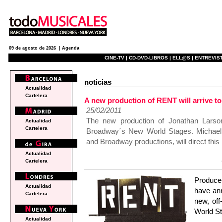
09 de agosto de 2026 |
Agenda
CINE-TV |
CD-DVD-LIBROS |
ELL@S |
ENTREVIST
noticias
Actualidad
Cartelera
A new production of RENT will arrive 
25/02/2011
The new production of Jonathan Larson
Actualidad
Cartelera
Broadway´s New World Stages. Michael G
and Broadway productions, will direct this 
Actualidad
Cartelera
Producer
Actualidad
have ann
Cartelera
new, of
World St
Actualidad