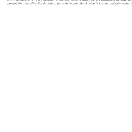
Todos los derechos de la propiedad intelectual de esta web y de sus elementos pertenecen 
transmisión o modificación de todo o parte del contenido sin citar la fuente original o cont