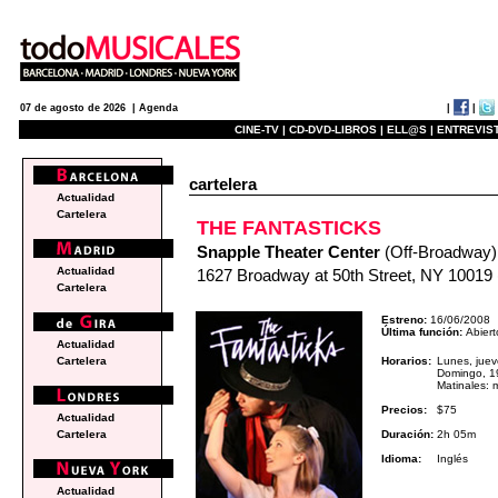
|
|
07 de agosto de 2026 |
Agenda
CINE-TV |
CD-DVD-LIBROS |
ELL@S |
ENTREVIST
cartelera
Actualidad
Cartelera
THE FANTASTICKS
Snapple Theater Center
(Off-Broadway)
Actualidad
1627 Broadway at 50th Street, NY 10019
Cartelera
Estreno:
16/06/2008
Última función:
Abiert
Actualidad
Horarios:
Lunes, juev
Cartelera
Domingo, 1
Matinales: 
Precios:
$75
Actualidad
Duración:
2h 05m
Cartelera
Idioma:
Inglés
Actualidad