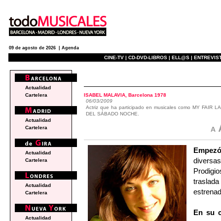
09 de agosto de 2026 |
Agenda
CINE-TV |
CD-DVD-LIBROS |
ELL@S |
ENTREVIST
actualidad
Actualidad
ISABEL MALAVIA, Barcelona 1978
Cartelera
06/03/2009
Actriz que ha participado en musicales como MY FA
DEL SÁBADO NOCHE.
Actualidad
Cartelera
Empez
Actualidad
diversa
Cartelera
Prodigio
trasla
Actualidad
estrenad
Cartelera
En su c
Actualidad