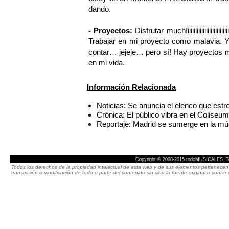
dando.
- Proyectos:
Disfrutar muchíiiiiiiiiiiiiiiiiiiiiiii
Trabajar en mi proyecto como malavia.
contar… jejeje… pero sí! Hay proyectos
en mi vida.
Información Relacionada
Noticias: Se anuncia el elenco que es
Crónica: El público vibra en el Col
Reportaje: Madrid se sumerge en la mú
Copyright © 2008-2015 todoMUSICALES. To
Todos los derechos de la propiedad intelectual de esta web y de sus elementos pertenecen 
transmisión o modificación de todo o parte del contenido sin citar la fuente original o cont