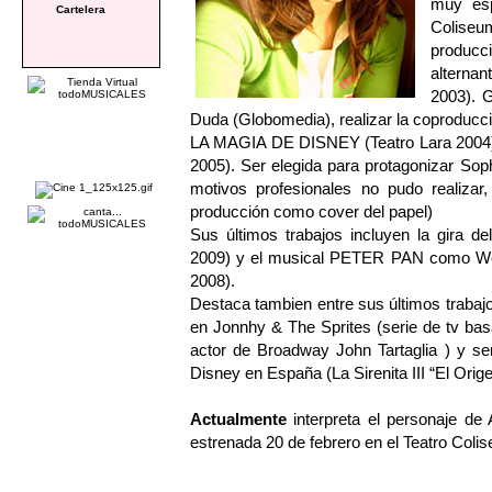
muy esp
Cartelera
Coliseum
produc
alterna
2003). G
Duda (Globomedia), realizar la coproducció
LA MAGIA DE DISNEY (Teatro Lara 200
2005). Ser elegida para protagonizar So
motivos profesionales no pudo realiza
producción como cover del papel)
Sus últimos trabajos incluyen la gira
2009) y el musical PETER PAN como Wend
2008).
Destaca tambien entre sus últimos trabajo
en Jonnhy & The Sprites (serie de tv ba
actor de Broadway John Tartaglia ) y ser
Disney en España (La Sirenita III “El Orige
Actualmente
interpreta el personaje
estrenada 20 de febrero en el Teatro Coli