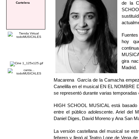
de la C
Cartelera
SCHOOL
sustitu
actualme
Fuentes
hoy qu
continu
MUSICAL
gira na
Madrid.
Macarena García de la Camacha empezó en
Canelilla en el musical EN EL NOMBRE
se representó durante varias temporadas e
HIGH SCHOOL MUSICAL está basado en l
entre el público adolescente. Ariel del
Daniel Diges, David Moreno y Ana San Ma
La versión castellana del musical se es
febrero y llegó al Teatro Lope de Vega de