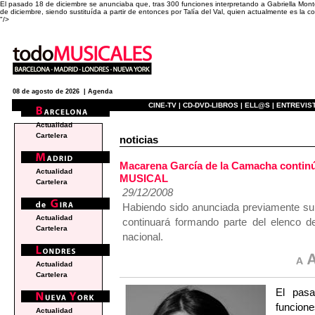
El pasado 18 de diciembre se anunciaba que, tras 300 funciones interpretando a Gabriella M
de diciembre, siendo sustituída a partir de entonces por Talía del Val, quien actualmente es la co
"/>
08 de agosto de 2026 |
Agenda
CINE-TV |
CD-DVD-LIBROS |
ELL@S |
ENTREVIST
Actualidad
Cartelera
noticias
Macarena García de la Camacha conti
Actualidad
MUSICAL
Cartelera
29/12/2008
Habiendo sido anunciada previamente su su
Actualidad
continuará formando parte del elenco d
Cartelera
nacional.
Actualidad
Cartelera
El pas
funcion
Actualidad