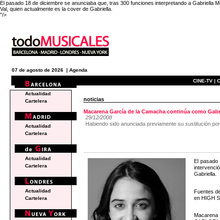
El pasado 18 de diciembre se anunciaba que, tras 300 funciones interpretando a Gabriella
Val, quien actualmente es la cover de Gabriella.
"/>
07 de agosto de 2026 |
Agenda
CINE-TV |
C
Actualidad
noticias
Cartelera
Macarena García de la Camacha continúa como Ga
29/12/2008
Habiendo sido anunciada previamente su sustitución por T
Actualidad
Cartelera
Actualidad
El pasado 
Cartelera
intervenci
Gabriella.
Actualidad
Fuentes de
en HIGH SC
Cartelera
Macarena 