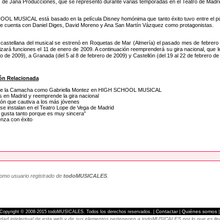
e Jana Producciones, que se representó durante varias temporadas en el Teatro de Madri
L MUSICAL está basado en la película Disney homónima que tanto éxito tuvo entre el públi
e cuenta con Daniel Diges, David Moreno y Ana San Martín Vázquez como protagonistas.
 castellana del musical se estrenó en Roquetas de Mar (Almería) el pasado mes de febrero 
izará funciones el 11 de enero de 2009. A continuación reemprenderá su gira nacional, que le 
o de 2009), a Granada (del 5 al 8 de febrero de 2009) y Castellón (del 19 al 22 de febrero de
ón Relacionada
rcía de la Camacha como Gabriella Montez en HIGH SCHOOL MUSICAL
en Madrid y reemprende la gira nacional
ón que cautiva a los más jóvenes
instalan en el Teatro Lope de Vega de Madrid
usta tanto porque es muy sincera”
nza con éxito
como usuario registrado de
todoMUSICALES
.
Contactar
Quiénes somos
Copyright © 2008-2015 todoMUSICALES. Todos los derechos reservados. |
|
dad intelectual de esta web y de sus elementos pertenecen a todoMUSICALES por lo que es ilegal