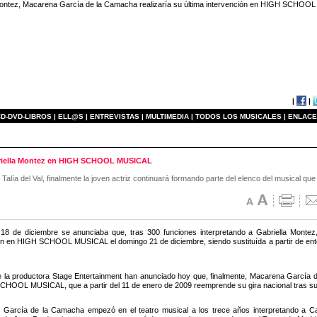
 Montez, Macarena García de la Camacha realizaría su última intervención en HIGH SCHOOL M
|
|
D-DVD-LIBROS |
ELL@S |
ENTREVISTAS |
MULTIMEDIA |
TODOS LOS MUSICALES |
ENLACE
briella Montez en HIGH SCHOOL MUSICAL
alía del Val, finalmente la joven actriz continuará formando parte del elenco del musical qu
18 de diciembre se anunciaba que, tras 300 funciones interpretando a Gabriella Monte
ón en HIGH SCHOOL MUSICAL el domingo 21 de diciembre, siendo sustituída a partir de enton
 la productora Stage Entertainment han anunciado hoy que, finalmente, Macarena García 
HOOL MUSICAL, que a partir del 11 de enero de 2009 reemprende su gira nacional tras su 
García de la Camacha empezó en el teatro musical a los trece años interpretando a 