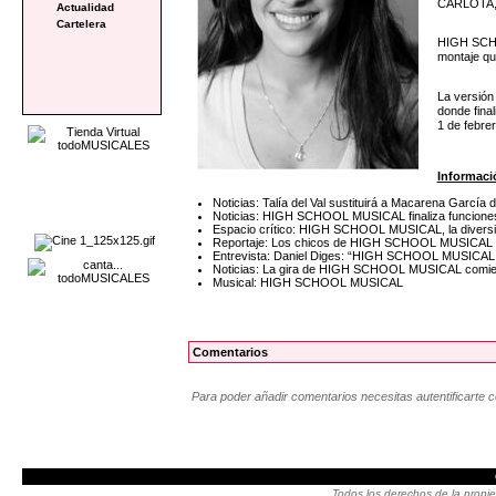
CARLOTA, d
Actualidad
Cartelera
HIGH SCHOO
montaje qu
La versión
donde final
1 de febrer
Informaci
Noticias: Talía del Val sustituirá a Macarena Ga
Noticias: HIGH SCHOOL MUSICAL finaliza funciones 
Espacio crítico: HIGH SCHOOL MUSICAL, la diversi
Reportaje: Los chicos de HIGH SCHOOL MUSICAL se 
Entrevista: Daniel Diges: “HIGH SCHOOL MUSICAL g
Noticias: La gira de HIGH SCHOOL MUSICAL comie
Musical: HIGH SCHOOL MUSICAL
Comentarios
Para poder añadir comentarios necesitas autentificarte 
Todos los derechos de la propie