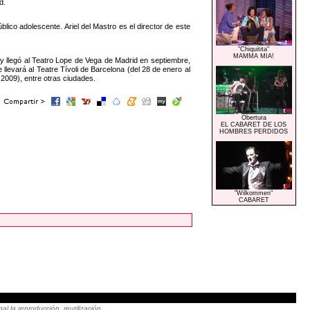
d.
co adolescente. Ariel del Mastro es el director de este
"Chiquitita"
MAMMA MIA!
y llegó al Teatro Lope de Vega de Madrid en septiembre,
llevará al Teatre Tívoli de Barcelona (del 28 de enero al
 2009), entre otras ciudades.
Obertura
EL CABARET DE LOS
HOMBRES PERDIDOS
"Wilkommen"
CABARET
|
 la reproducción, reutilización,