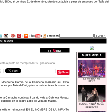
USICAL el domingo 21 de diciembre, siendo sustituída a partir de entonces por Talía del
|
|
|
|
|
|
|
Buscar:
S |
BLOGS
e está a punto de reemprender su gira nacional.
Save
"La Vie BohÃ¨me"
RENT
z, Macarena García de la Camacha realizaría su última
ces por Talía del Val, quien actualmente es la cover de
de la Camacha continuará dando vida a Gabriela Montez
estancia en el Teatro Lope de Vega de Madrid.
SUGAR, NINGÃ NO ÃS
PERFECTE
Canelilla en el musical EN EL NOMBRE DE LA INFANTA