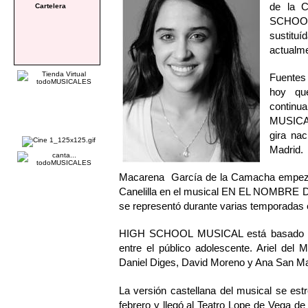
de la C
Cartelera
SCHOOL
sustitu
actualme
Fuentes
hoy qu
continu
MUSICAL
gira na
Madrid.
Macarena García de la Camacha empezó en
Canelilla en el musical EN EL NOMBRE
se representó durante varias temporadas e
HIGH SCHOOL MUSICAL está basado en l
entre el público adolescente. Ariel del
Daniel Diges, David Moreno y Ana San Ma
La versión castellana del musical se es
febrero y llegó al Teatro Lope de Vega de