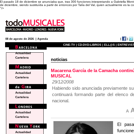
El pasado 18 de diciembre se anunciaba que, tras 300 funciones interpretando a Gabriella M
de diciembre, siendo sustituída a partir de entonces por Talía del Val, quien actualmente es la co
"/>
|
|
08 de agosto de 2026 |
Agenda
CINE-TV |
CD-DVD-LIBROS |
ELL@S |
ENTREVIST
Actualidad
Cartelera
noticias
Macarena García de la Camacha conti
Actualidad
MUSICAL
Cartelera
29/12/2008
Habiendo sido anunciada previamente su su
Actualidad
continuará formando parte del elenco d
Cartelera
nacional.
Actualidad
Cartelera
El pas
funcion
Actualidad