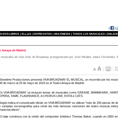
|
|
D-DVD-LIBROS |
ELL@S |
ENTREVISTAS |
MULTIMEDIA |
TODOS LOS MUSICALES |
ENLACE
o Amaya de Madrid
 musicales de más éxito de Broadway protagonizado por José Miralles, Idaira Fernández, E
Showtime Producciones presenta VIVA BROADWAY EL MUSICAL, un recorrido por los musica
30 de marzo al 29 de mayo de 2016 en el Teatro Amaya de Madrid.
En VIVA BROADWAY se incluyen temas de musicales como GREASE, MAMMA MIA!, H
OPERA, FAME, FLASHDANCE, A CHORUS LINE, EVITA o CATS.
Según indica el comunicado oficial, en VIVA BROADWAY se utilizan "más de 200 piezas de de
y variadas escenografías para vestir las más famosas canciones del teatro musical, inter
espectaculares".
El viaje comienza con la visión del compositor británico Thomas Baker, cuando en 1850 en