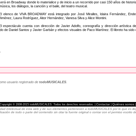
será en Broadway donde lo materialice y de inicio a un recorrido por casi 150 años de histori
música, los diálogos, la canción y el baile, del teatro musical.
El elenco de VIVA BROADWAY está integrado por José Miralles, Idaira Fernández, Ender B
Jiménez, Laura Rodríguez, Aitor Hernández, Vanesa Silva y Alice Montini.
El espectáculo cuenta con dirección de Javier Adolfo, coreografía y dirección artística d
o de Daniel Santos y Javier Garbán y efectos visuales de Paco Martínez. El libreto ha sido 
L
como usuario registrado de
todoMUSICALES
.
Contactar
Quiénes somos
Copyright © 2008-2015 todoMUSICALES. Todos los derechos reservados. |
|
dad intelectual de esta web y de sus elementos pertenecen a todoMUSICALES por lo que es ilegal
icación de todo o parte del contenido sin citar la fuente original o contar con el permiso escri