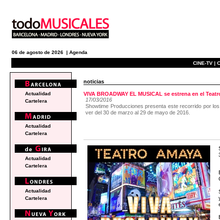
06 de agosto de 2026 |
Agenda
CINE-TV |
C
noticias
Actualidad
VIVA BROADWAY EL MUSICAL se estrena en el Teatr
17/03/2016
Cartelera
Showtime Producciones presenta este recorrido por los
ver del 30 de marzo al 29 de mayo de 2016.
Actualidad
Cartelera
Actualidad
Cartelera
Actualidad
Cartelera