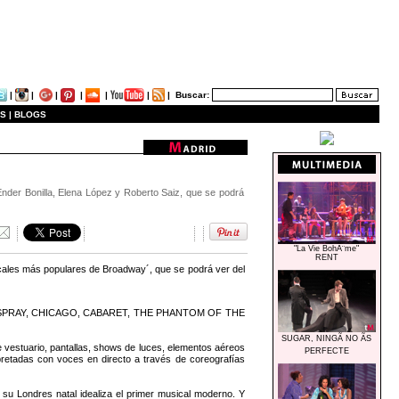
|
|
|
|
|
|
|
Buscar:
S |
BLOGS
nder Bonilla, Elena López y Roberto Saiz, que se podrá
"La Vie BohÃ¨me"
RENT
les más populares de Broadway´, que se podrá ver del
AIRSPRAY, CHICAGO, CABARET, THE PHANTOM OF THE
SUGAR, NINGÃ NO ÃS
 vestuario, pantallas, shows de luces, elementos aéreos
PERFECTE
pretadas con voces en directo a través de coreografías
 su Londres natal idealiza el primer musical moderno. Y