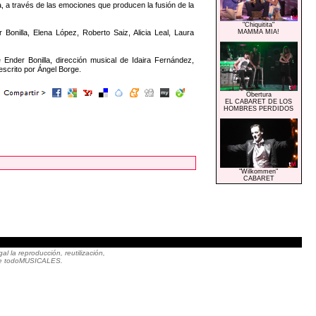
a, a través de las emociones que producen la fusión de la
"Chiquitita"
onilla, Elena López, Roberto Saiz, Alicia Leal, Laura
MAMMA MIA!
e Ender Bonilla, dirección musical de Idaira Fernández,
escrito por Ángel Borge.
Obertura
EL CABARET DE LOS
HOMBRES PERDIDOS
"Wilkommen"
CABARET
|
 la reproducción, reutilización,
to de todoMUSICALES.