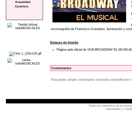
Actualidad
Cartelera
escenografía de Francisco Granados, iluminación y sonid
Enlaces de Interés
Página web oficial de VIVA BROADWAY EL MUSICA
Comentarios
Para poder añadir comentarios necesitas autentificarte 
Todos los derechos de la propie
transmisión o modif