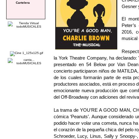
Cartelera
Gesner y
El mont
Peter’s
2016, c
musical d
Respecto
la York Theatre Company, ha declarado: 
presentado en 54 Below por Van Dean 
concierto participaron niños de MATI
de los cuales formarán parte de esta pr
productores asociados, está en proceso de
emocionante nueva producción que combin
del Off-Broadway con adiciones del reviv
La trama de YOU’RE A GOOD MAN, CHARL
cómica ‘Peanuts’. Aunque considerado un
podido hacer volar una cometa, nunca ha 
el corazón de la pequeña chica del pelo r
Schroeder, Lucy, Linus, Sally y Snoopy-