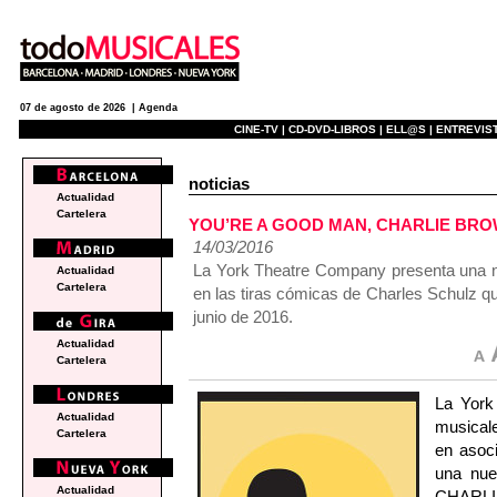
07 de agosto de 2026 |
Agenda
CINE-TV |
CD-DVD-LIBROS |
ELL@S |
ENTREVIST
noticias
Actualidad
Cartelera
YOU’RE A GOOD MAN, CHARLIE BROWN
14/03/2016
La York Theatre Company presenta una n
Actualidad
Cartelera
en las tiras cómicas de Charles Schulz q
junio de 2016.
Actualidad
Cartelera
La York
Actualidad
musicale
Cartelera
en asoc
una nu
Actualidad
CHARLI