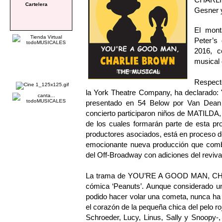
Cartelera
Gesner y
El mont
Peter’s
2016, c
musical d
Respecto
la York Theatre Company, ha declarado: 
presentado en 54 Below por Van Dean 
concierto participaron niños de MATI
de los cuales formarán parte de esta pr
productores asociados, está en proceso de
emocionante nueva producción que combin
del Off-Broadway con adiciones del reviv
La trama de YOU’RE A GOOD MAN, CHARL
cómica ‘Peanuts’. Aunque considerado un
podido hacer volar una cometa, nunca ha 
el corazón de la pequeña chica del pelo r
Schroeder, Lucy, Linus, Sally y Snoopy-