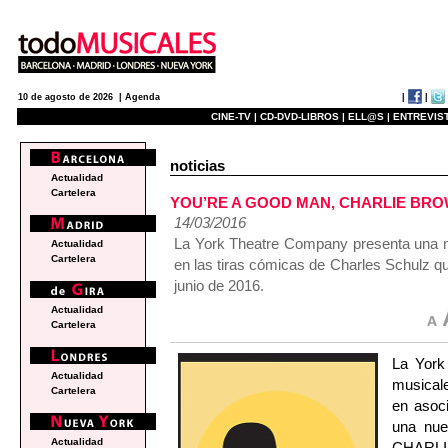
|
|
10 de agosto de 2026 |
Agenda
CINE-TV |
CD-DVD-LIBROS |
ELL@S |
ENTREVIST
noticias
Actualidad
Cartelera
YOU’RE A GOOD MAN, CHARLIE BROWN
14/03/2016
La York Theatre Company presenta una n
Actualidad
Cartelera
en las tiras cómicas de Charles Schulz q
junio de 2016.
Actualidad
Cartelera
La York
Actualidad
musicale
Cartelera
en asoc
una nu
Actualidad
CHARLI