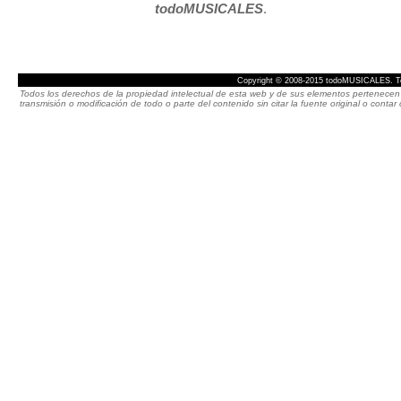
todoMUSICALES
.
Copyright © 2008-2015 todoMUSICALES. To
Todos los derechos de la propiedad intelectual de esta web y de sus elementos pertenecen 
transmisión o modificación de todo o parte del contenido sin citar la fuente original o cont