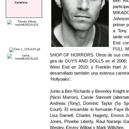
Ben Ric
Cartelera
partic
MIKADO 
Johnson
primer p
a Tony
tarde vo
End com
FULL M
SHOP OF HORRORS. Otros de sus crédito
gira de GUYS AND DOLLS en el 2006
West End en 2010; y Franklin Hart Jr
desarrollado también una extensa carrera 
‘Hollyoaks’.
Junto a Ben Richards y Beverley Knight
(Nicki Marron), Carole Stennett (altern
Andreas (Tony), Dominic Taylor (Sy Sp
Court). El ensamble lo formarán Faye Be
Lisa Darnell, Charles Hagerty, Emma Joy
Jones, Phoebe Liberty, Raul Naranjo Ga
Wesley, Emmy Willow y Mark Willshire.