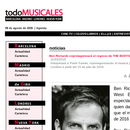
08 de agosto de 2026 |
Agenda
CINE-TV |
CD-DVD-LIBROS |
ELL@S |
ENTREVIST
noticias
Actualidad
Ben Richards coprotagonizará el regreso de THE BODY
Cartelera
11/03/2016
Interpretará a Frank Farmer, coprotagonizando el musical
Londres a partir del 15 de julio de 2016.
Actualidad
Cartelera
Ben Ric
Actualidad
West E
Cartelera
espectác
quien da
Actualidad
que el m
Cartelera
de 2016 
Actualidad