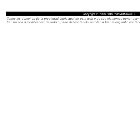
Copyright © 2008-2015 todoMUSICALES. To
Todos los derechos de la propiedad intelectual de esta web y de sus elementos pertenecen 
transmisión o modificación de todo o parte del contenido sin citar la fuente original o cont