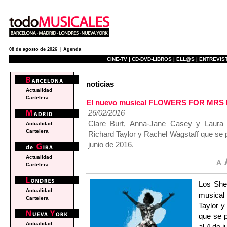
08 de agosto de 2026 |
Agenda
CINE-TV |
CD-DVD-LIBROS |
ELL@S |
ENTREVIST
noticias
Actualidad
Cartelera
El nuevo musical FLOWERS FOR MRS HA
26/02/2016
Clare Burt, Anna-Jane Casey y Laura P
Actualidad
Cartelera
Richard Taylor y Rachel Wagstaff que se p
junio de 2016.
Actualidad
Cartelera
Los Shef
Actualidad
musica
Cartelera
Taylor y
que se p
Actualidad
al 4 de 