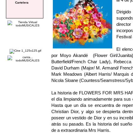
Cartelera
Dirigi
supondr
directo
incorpo
Festival
El ele
por Moyo Akandé (Flower Girl/Juanita)
Butterfield/French Char Lady), Rebecca
David Durham (Major/ M. Armand/ French 
Mark Meadows (Albert Harris/ Marquis d
Nicola Sloane (Countess/Seamstress/Sybil
La historia de FLOWERS FOR MRS HARRI
el día limpiando animadamente para sus cl
Hasta que un día se encuentra de repent
Christian Dior, y algo se despierta den
poseer un vestido de Dior y en su increi
atrás su pasado. Es la historia del sueño
de a extraordinaria Mrs Harris.