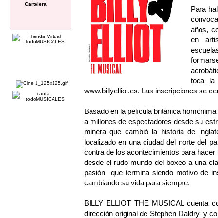
Cartelera
Para hal
convoca
años, co
en arti
escuela
formarse
acrobáti
toda la
www.billyelliot.es
. Las inscripciones se ce
Basado en la película británica homónim
a millones de espectadores desde su est
minera que cambió la historia de Ingla
localizado en una ciudad del norte del p
contra de los acontecimientos para hacer r
desde el rudo mundo del boxeo a una clas
pasión que termina siendo motivo de ins
cambiando su vida para siempre.
BILLY ELLIOT THE MUSICAL cuenta con m
dirección original de Stephen Daldry, y c