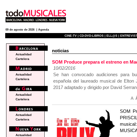
09 de agosto de 2026 |
Agenda
CINE-TV |
CD-DVD-LIBROS |
ELL@S |
ENTREVIST
noticias
Actualidad
Cartelera
SOM Produce prepara el estreno en M
10/02/2016
Se han convocado audiciones para bus
Actualidad
Cartelera
española del laureado musical de Elton 
2017 adaptado y dirigido por David Serran
Actualidad
Cartelera
SOM Pro
Actualidad
PRISCIL
Cartelera
musical
MUSICAL,
Actualidad