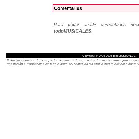
Comentarios
Para poder añadir comentarios neces
todoMUSICALES
.
Copyright © 2008-2015 todoMUSICALES. To
Todos los derechos de la propiedad intelectual de esta web y de sus elementos pertenecen 
transmisión o modificación de todo o parte del contenido sin citar la fuente original o cont