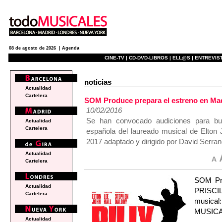
08 de agosto de 2026 |
Agenda
CINE-TV |
CD-DVD-LIBROS |
ELL@S |
ENTREVIST
noticias
Actualidad
Cartelera
SOM Produce prepara el estreno en M
10/02/2016
Se han convocado audiciones para bus
Actualidad
Cartelera
española del laureado musical de Elton 
2017 adaptado y dirigido por David Serran
Actualidad
Cartelera
SOM Pro
Actualidad
PRISCIL
Cartelera
musical
MUSICAL,
Actualidad