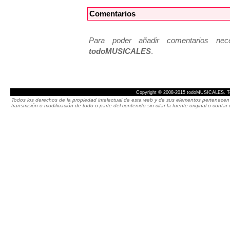
Comentarios
Para poder añadir comentarios neces
todoMUSICALES
.
Copyright © 2008-2015 todoMUSICALES. To
Todos los derechos de la propiedad intelectual de esta web y de sus elementos pertenecen 
transmisión o modificación de todo o parte del contenido sin citar la fuente original o cont