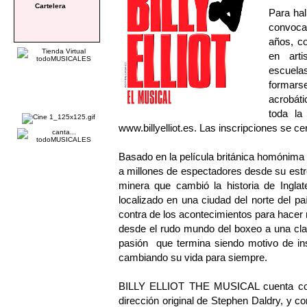
Cartelera
Para hal
convoca
años, co
en arti
escuela
formarse
acrobáti
toda la
www.billyelliot.es
. Las inscripciones se ce
Basado en la película británica homónim
a millones de espectadores desde su est
minera que cambió la historia de Ingla
localizado en una ciudad del norte del p
contra de los acontecimientos para hacer r
desde el rudo mundo del boxeo a una clas
pasión que termina siendo motivo de ins
cambiando su vida para siempre.
BILLY ELLIOT THE MUSICAL cuenta con m
dirección original de Stephen Daldry, y c