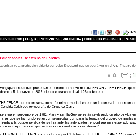
|
|
|
|
|
D-DVD-LIBROS |
ELL@S |
ENTREVISTAS |
MULTIMEDIA |
TODOS LOS MUSICALES |
ENLACE
 ordenadores, se estrena en Londres
gonizan esta producción dirigida por Luke Sheppard que se podrá ver en el Arts Theatre del
 Wingspan Theatricals presentan el estreno del nuevo musical BEYOND THE FENCE, que se
ebrero al 5 de marzo de 2016, siendo el estreno oficial el 26 de febrero.
E FENCE, que se presenta como "el primer musical en el mundo generado por ordenadore
 Candida Caldicot y coreografía de Cressida Carre.
a se sitúa en septiembre de 1982. Mary y su hija George están celebrando un año de vid
 a las que se han unido están comprometidas con parar la llegada del crucero de misiles 
frenta a la posible pérdida de su hija ante las autoridades, encontrará un inesperado al
 que es mejor para su hija mientras sigue siendo fiel a sus ideales?
 de BEYOND THE FENCE estará liderado por CJ Johnson (THE LIGHT PRINCESS) como 