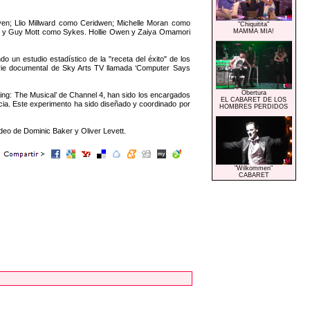
aven; Llio Millward como Ceridwen; Michelle Moran como
"Chiquitita"
; y Guy Mott como Sykes. Hollie Owen y Zaiya Omamori
MAMMA MIA!
n estudio estadístico de la "receta del éxito" de los
erie documental de Sky Arts TV llamada ‘Computer Says
Obertura
ding: The Musical’ de Channel 4, han sido los encargados
EL CABARET DE LOS
cia. Este experimento ha sido diseñado y coordinado por
HOMBRES PERDIDOS
eo de Dominic Baker y Oliver Levett.
"Wilkommen"
CABARET