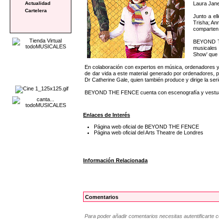
Laura Jan
Actualidad
Cartelera
Junto a el
Trisha; An
comparten 
BEYOND THE
musicales 
Show’ que 
En colaboración con expertos en música, ordenadores y c
de dar vida a este material generado por ordenadores, 
Dr Catherine Gale, quien también produce y dirige la seri
BEYOND THE FENCE cuenta con escenografía y vestuario
Enlaces de Interés
Página web oficial de BEYOND THE FENCE
Página web oficial del Arts Theatre de Londres
Información Relacionada
Comentarios
Para poder añadir comentarios necesitas autentificarte 