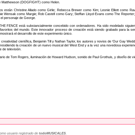
e Matthewson (DOGFIGHT) como Helen.
los están Christine Allado como Girlie; Rebecca Brewer como Kim; Leonie Elliott como R
nie Wensak como Margie; Rob Castell como Gary; Steffan Lloyd-Evans como The Reporter
el personaje de George.
 FENCE está substancialmente concebido con ordenadores. Ha sido modelado siguiendo u
favoritos del mundo. Este innovador proceso de creación está siendo grabado para la s
mostrará el desarrollo de este experimento único.
reatividad científica, Benjamin Till y Nathan Taylor, los autores y novios de ‘Our Gay Wed
presidiendo la creación de un nuevo musical del West End y a la vez una novedosa experien
e de televisión.
 de Tom Rogers, iluminación de Howard Hudson, sonido de Paul Grothuis, y diseño de vid
como usuario registrado de
todoMUSICALES
.