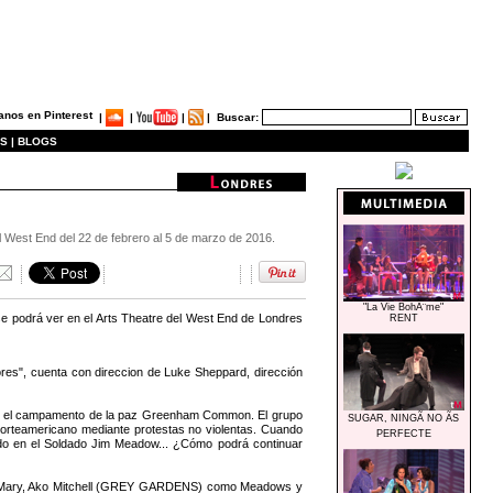
|
|
|
|
Buscar:
S |
BLOGS
 West End del 22 de febrero al 5 de marzo de 2016.
"La Vie BohÃ¨me"
 podrá ver en el Arts Theatre del West End de Londres
RENT
s", cuenta con direccion de Luke Sheppard, dirección
a en el campamento de la paz Greenham Common. El grupo
SUGAR, NINGÃ NO ÃS
norteamericano mediante protestas no violentas. Cuando
PERFECTE
iado en el Soldado Jim Meadow... ¿Cómo podrá continuar
Mary, Ako Mitchell (GREY GARDENS) como Meadows y