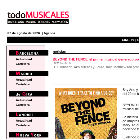
07 de agosto de 2026 |
Agenda
CINE-TV |
C
noticias
Actualidad
BEYOND THE FENCE, el primer musical generado por
09/02/2016
Cartelera
CJ Johnson, Ako Mitchell y Laura Jane Matthewson prota
Actualidad
Cartelera
Sky Arts y
del 22 de f
Actualidad
BEYOND TH
Cartelera
musical de
La histori
Actualidad
de mujeres
Mary se en
Cartelera
haciendo lo
El elenco