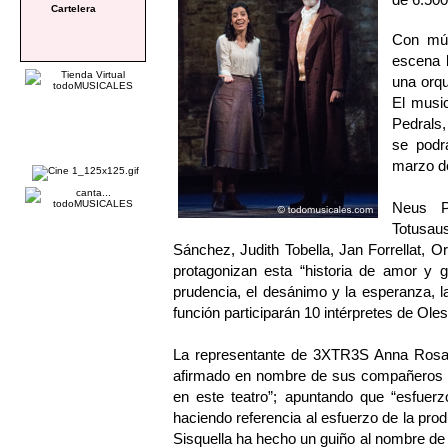
Cartelera
Con mú
escena l
una orqu
El musi
Pedrals,
se podrá
marzo de
Neus Pà
Totusaus
Sánchez, Judith Tobella, Jan Forrellat, 
protagonizan esta “historia de amor y g
prudencia, el desánimo y la esperanza, l
función participarán 10 intérpretes de Ol
La representante de 3XTR3S Anna Rosa Si
afirmado en nombre de sus compañeros 
en este teatro”; apuntando que “esfuer
haciendo referencia al esfuerzo de la prod
Sisquella ha hecho un guiño al nombre d