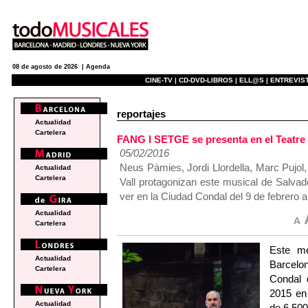
08 de agosto de 2026 |
Agenda
CINE-TV |
CD-DVD-LIBROS |
ELL@S |
ENTREVIST
reportajes
Actualidad
Cartelera
FANG I SETGE se presenta en el Teatre 
05/02/2016
Neus Pàmies, Jordi Llordella, Marc Pujol
Actualidad
Cartelera
Vall protagonizan este musical de Salva
ver en la Ciudad Condal del 9 de febrero 
Actualidad
Cartelera
Este me
Actualidad
Barcelo
Cartelera
Condal 
2015 en
Actualidad
de 6.50