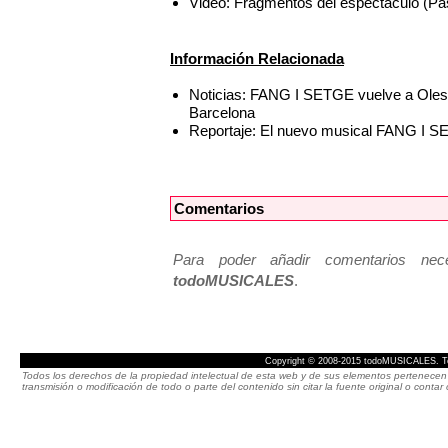
Video: Fragmentos del espectáculo (Pa
Información Relacionada
Noticias: FANG I SETGE vuelve a Olesa 
Barcelona
Reportaje: El nuevo musical FANG I SE
Comentarios
Para poder añadir comentarios neces
todoMUSICALES
.
Copyright © 2008-2015 todoMUSICALES. To
Todos los derechos de la propiedad intelectual de esta web y de sus elementos pertenecen 
transmisión o modificación de todo o parte del contenido sin citar la fuente original o cont