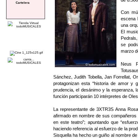
Cartelera
Con mú
escena l
una orqu
El musi
Pedrals,
se podrá
marzo de
Neus Pà
Totusaus
Sánchez, Judith Tobella, Jan Forrellat, 
protagonizan esta “historia de amor y g
prudencia, el desánimo y la esperanza, l
función participarán 10 intérpretes de Ol
La representante de 3XTR3S Anna Rosa Si
afirmado en nombre de sus compañeros 
en este teatro”; apuntando que “esfuer
haciendo referencia al esfuerzo de la prod
Sisquella ha hecho un guiño al nombre d