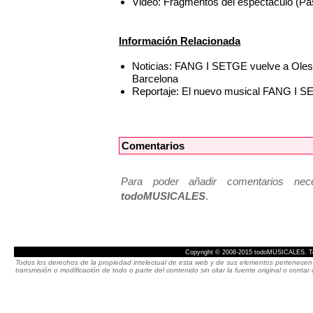
Video: Fragmentos del espectáculo (Pa
Información Relacionada
Noticias: FANG I SETGE vuelve a Olesa 
Barcelona
Reportaje: El nuevo musical FANG I SE
Comentarios
Para poder añadir comentarios neces
todoMUSICALES
.
Copyright © 2008-2015 todoMUSICALES. To
Todos los derechos de la propiedad intelectual de esta web y de sus elementos pertenecen 
transmisión o modificación de todo o parte del contenido sin citar la fuente original o cont