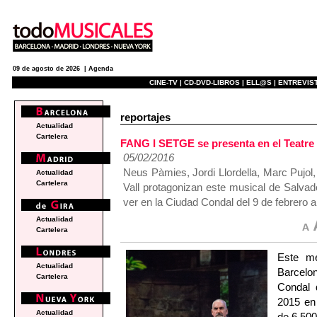
09 de agosto de 2026 |
Agenda
CINE-TV |
CD-DVD-LIBROS |
ELL@S |
ENTREVIST
reportajes
Actualidad
Cartelera
FANG I SETGE se presenta en el Teatre 
05/02/2016
Neus Pàmies, Jordi Llordella, Marc Pujol
Actualidad
Cartelera
Vall protagonizan este musical de Salva
ver en la Ciudad Condal del 9 de febrero 
Actualidad
Cartelera
Este me
Actualidad
Barcelo
Cartelera
Condal 
2015 en
Actualidad
de 6.50