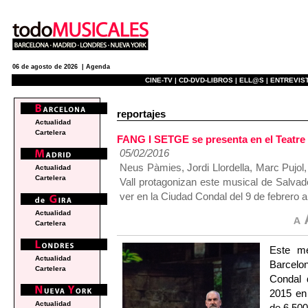
06 de agosto de 2026 |
Agenda
CINE-TV |
CD-DVD-LIBROS |
ELL@S |
ENTREVIST
reportajes
Actualidad
Cartelera
FANG I SETGE se presenta en el Teatre 
05/02/2016
Neus Pàmies, Jordi Llordella, Marc Pujol
Actualidad
Cartelera
Vall protagonizan este musical de Salva
ver en la Ciudad Condal del 9 de febrero 
Actualidad
Cartelera
Este me
Actualidad
Barcelo
Cartelera
Condal 
2015 en
Actualidad
de 6.50