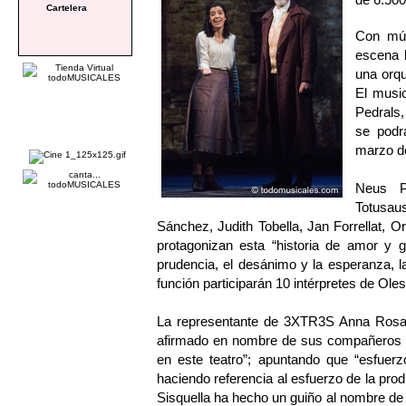
Cartelera
Con mú
escena l
una orqu
El musi
Pedrals,
se podrá
marzo de
Neus Pà
Totusaus
Sánchez, Judith Tobella, Jan Forrellat, 
protagonizan esta “historia de amor y g
prudencia, el desánimo y la esperanza, l
función participarán 10 intérpretes de Ol
La representante de 3XTR3S Anna Rosa Si
afirmado en nombre de sus compañeros 
en este teatro”; apuntando que “esfuer
haciendo referencia al esfuerzo de la prod
Sisquella ha hecho un guiño al nombre d