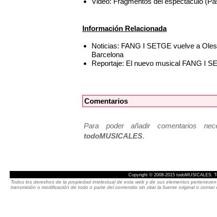
Video: Fragmentos del espectáculo (Pa
Información Relacionada
Noticias: FANG I SETGE vuelve a Olesa 
Barcelona
Reportaje: El nuevo musical FANG I SE
Comentarios
Para poder añadir comentarios neces
todoMUSICALES
.
Copyright © 2008-2015 todoMUSICALES. To
Todos los derechos de la propiedad intelectual de esta web y de sus elementos pertenecen 
transmisión o modificación de todo o parte del contenido sin citar la fuente original o cont